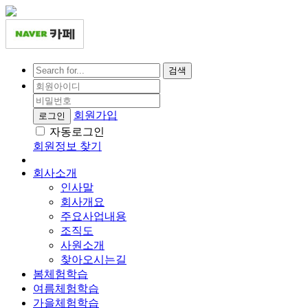
검색
회원가입
로그인
자동로그인
회원정보 찾기
회사소개
인사말
회사개요
주요사업내용
조직도
사원소개
찾아오시는길
봄체험학습
여름체험학습
가을체험학습