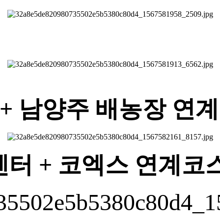
+ 남양주 배농장 연
터 + 코엑스 연계코